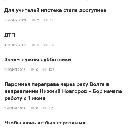
СПРАВКА
Для учителей ипотека стала доступнее
КАМЕРЫ
5 ИЮНЯ 2012
0
43
КОНКУРСЫ
ДТП
СТАТЬИ
ГОЛОСОВАНИЯ
4 ИЮНЯ 2012
0
56
ПРЕДЛОЖИТЬ НОВОСТЬ
Зачем нужны субботники
ФОТО
1 ИЮНЯ 2012
0
102
Паромная переправа через реку Волга в
направлении Нижний Новгород – Бор начала
работу с 1 июня
1 ИЮНЯ 2012
0
77
Чтобы июнь не был «грозным»