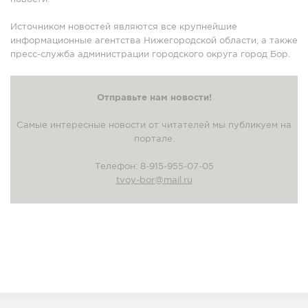
Источником новостей являются все крупнейшие
информационные агентства Нижегородской области, а также
пресс-служба администрации городского округа город Бор.
Отправьте нам новости!
Самые интересные новости от читателей мы публикуем на
портале.
Телефон: 8-915-955-07-05
tvoy-bor
@
mail.ru