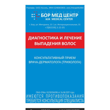
проведением внеплановой проверки. Если
нарушения будут устранены, канатную
дорогу смогут открыть раньше
установленного предельного срока.
Таким образом, сроки возобновления
работы переправы зависят от фактического
устранения нарушений и результатов
проверки, а не от даты мая 2027 года.