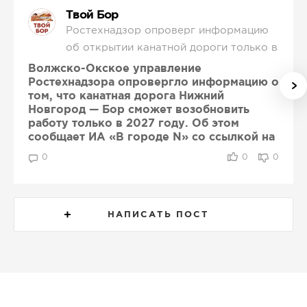
Твой Бор
Ростехнадзор опроверг информацию
об открытии канатной дороги только в
2027 году
Волжско-Окское управление
Ростехнадзора опровергло информацию о
том, что канатная дорога Нижний
Новгород — Бор сможет возобновить
работу только в 2027 году. Об этом
сообщает ИА «В городе N» со ссылкой на
ведомство.
0
0
0
Как пояснили в Ростехнадзоре, ранее
опубликованные сведения были неверно
интерпретированы. Срок до мая 2027 года
НАПИСАТЬ ПОСТ
является максимальным периодом,
установленным для устранения нарушений,
выявленных в ходе проверки.
В ведомстве отметили, что после
досрочного выполнения предписания ООО
«Урбантех Сервис» может обратиться за