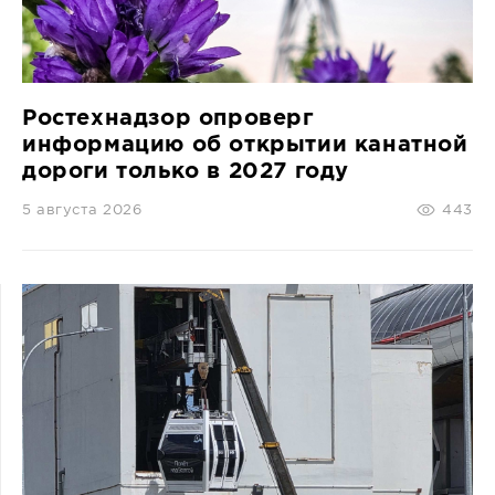
СПРАВКА
КАМЕРЫ
КОНКУРСЫ
Ростехнадзор опроверг
СТАТЬИ
информацию об открытии канатной
дороги только в 2027 году
ГОЛОСОВАНИЯ
ПРЕДЛОЖИТЬ НОВОСТЬ
5 августа 2026
443
ФОТО