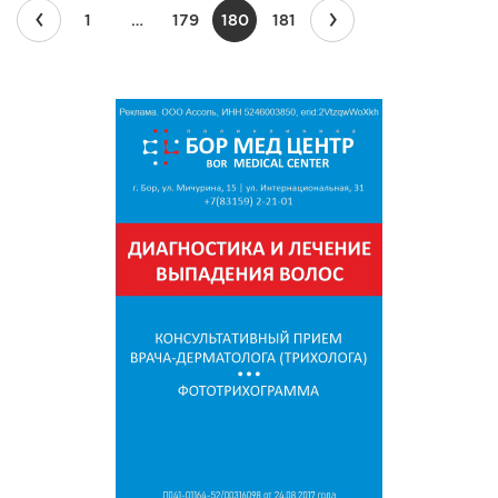
‹
›
1
…
179
180
181