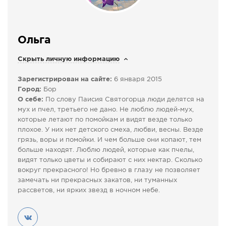
СПРАВКА
КАМЕРЫ
Ольга
КОНКУРСЫ
Скрыть личную информацию
СТАТЬИ
ГОЛОСОВАНИЯ
Зарегистрирован на сайте:
6 января 2015
Город:
Бор
ПРЕДЛОЖИТЬ НОВОСТЬ
О себе:
По слову Паисия Святогорца люди делятся на
ФОТО
мух и пчел, третьего не дано. Не люблю людей-мух,
которые летают по помойкам и видят везде только
плохое. У них нет детского смеха, любви, весны. Везде
грязь, воры и помойки. И чем больше они копают, тем
больше находят. Люблю людей, которые как пчелы,
видят только цветы и собирают с них нектар. Сколько
вокруг прекрасного! Но бревно в глазу не позволяет
замечать ни прекрасных закатов, ни туманных
рассветов, ни ярких звезд в ночном небе.