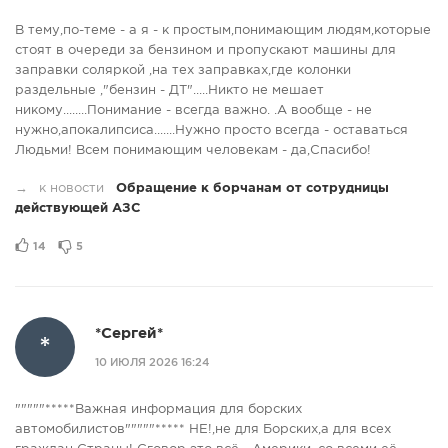
В тему,по-теме - а я - к простым,понимающим людям,которые
стоят в очереди за бензином и пропускают машины для
заправки соляркой ,на тех заправках,где колонки
раздельные ,"бензин - ДТ".....Никто не мешает
никому........Понимание - всегда важно. .А вообще - не
нужно,апокалипсиса.......Нужно просто всегда - оставаться
Людьми! Всем понимающим человекам - да,Спасибо!
→
к новости
Обращение к борчанам от сотрудницы
действующей АЗС
14
5
*Сергей*
*
10 ИЮЛЯ 2026 16:24
"""""*****Важная информация для борских
автомобилистов"""""***** НЕ!,не для Борских,а для всех