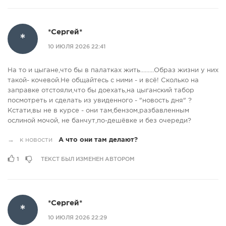
*Сергей*
*
10 ИЮЛЯ 2026 22:41
На то и цыгане,что бы в палатках жить.........Образ жизни у них
такой- кочевой.Не общайтесь с ними - и всё! Сколько на
заправке отстояли,что бы доехать,на цыганский табор
посмотреть и сделать из увиденного - "новость дня" ?
Кстати,вы не в курсе - они там,бензом,разбавленным
ослиной мочой, не банчут,по-дешёвке и без очереди?
→
к новости
А что они там делают?
1
ТЕКСТ БЫЛ ИЗМЕНЕН АВТОРОМ
*Сергей*
*
10 ИЮЛЯ 2026 22:29