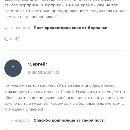
самого сюрприза. "Сюрприз" - в наше время - уже не тот
сюрприз,а с некоторым предупреждением получателя,от вас
самих,а не от мошенников!
→
к новости
Пост-предостережение от борчанки:
4
*Сергей*
*
16 ИЮЛЯ 2026 11:28
Не станет! На тысячу свиней,не уважающих даже себя -
только десять,сознательных Людей! И скажи что-то ещё этим
обезьянам - так они ,рыло своё выпячивать начнут,копытами
землю рыть и кидаться,как животные,больные бешенством....
А Людям - Спасибо!
→
к новости
Спасибо подписчице за такой пост: