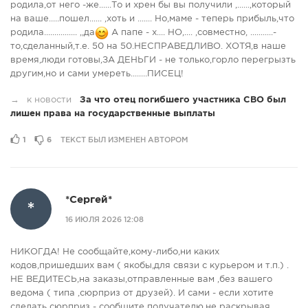
родила,от него -же......То и хрен бы вы получили ,......,который
на ваше.....пошел...... ,хоть и ....... Но,маме - теперь прибыль,что
родила................ ,,да
А папе - х.... НО,.... ,совместно, ...........-
то,сделанный,т.е. 50 на 50.НЕСПРАВЕДЛИВО. ХОТЯ,в наше
время,люди готовы,ЗА ДЕНЬГИ - не только,горло перегрызть
другим,но и сами умереть........ПИСЕЦ!
→
к новости
За что отец погибшего участника СВО был
лишен права на государственные выплаты
1
6
ТЕКСТ БЫЛ ИЗМЕНЕН АВТОРОМ
*Сергей*
*
16 ИЮЛЯ 2026 12:08
НИКОГДА! Не сообщайте,кому-либо,ни каких
кодов,пришедших вам ( якобы,для связи с курьером и т.п.) .
НЕ ВЕДИТЕСЬ,на заказы,отправленные вам ,без вашего
ведома ( типа ,сюрприз от друзей). И сами - если хотите
сделать сюрприз - сообщите получателю,не раскрывая