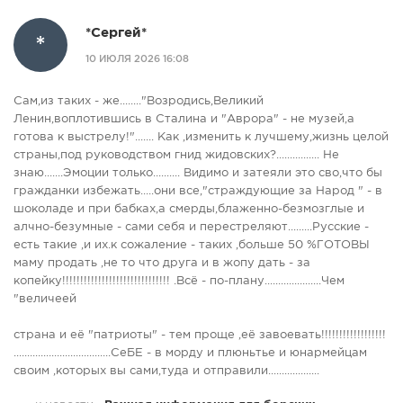
*Сергей*
*
10 ИЮЛЯ 2026 16:08
Сам,из таких - же........"Возродись,Великий
Ленин,воплотившись в Сталина и "Аврора" - не музей,а
готова к выстрелу!"....... Как ,изменить к лучшему,жизнь целой
страны,под руководством гнид жидовских?................ Не
знаю.......Эмоции только.......... Видимо и затеяли это сво,что бы
гражданки избежать.....они все,"страждующие за Народ " - в
шоколаде и при бабках,а смерды,блаженно-безмозглые и
алчно-безумные - сами себя и перестреляют.........Русские -
есть такие ,и их.к сожаление - таких ,больше 50 %ГОТОВЫ
маму продать ,не то что друга и в жопу дать - за
копейку!!!!!!!!!!!!!!!!!!!!!!!!!!!!!! .Всё - по-плану.....................Чем
"величеей
страна и её "патриоты" - тем проще ,её завоевать!!!!!!!!!!!!!!!!!!
....................................СеБЕ - в морду и плюньтье и юнармейцам
своим ,которых вы сами,туда и отправили...................