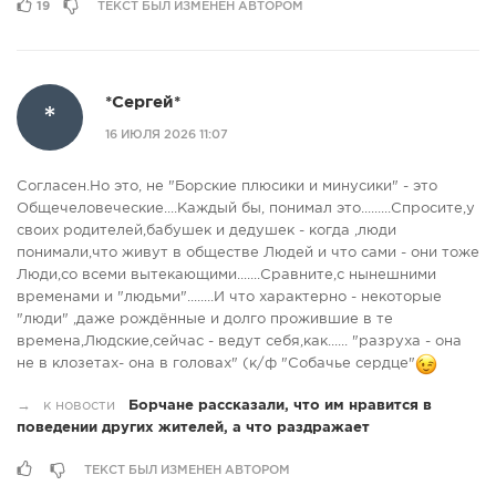
19
ТЕКСТ БЫЛ ИЗМЕНЕН АВТОРОМ
*Сергей*
*
16 ИЮЛЯ 2026 11:07
Согласен.Но это, не "Борские плюсики и минусики" - это
Общечеловеческие....Каждый бы, понимал это.........Спросите,у
своих родителей,бабушек и дедушек - когда ,люди
понимали,что живут в обществе Людей и что сами - они тоже
Люди,со всеми вытекающими.......Сравните,с нынешними
временами и "людьми"........И что характерно - некоторые
"люди" ,даже рождённые и долго прожившие в те
времена,Людские,сейчас - ведут себя,как...... "разруха - она
не в клозетах- она в головах" (к/ф "Собачье сердце"
→
к новости
Борчане рассказали, что им нравится в
поведении других жителей, а что раздражает
ТЕКСТ БЫЛ ИЗМЕНЕН АВТОРОМ