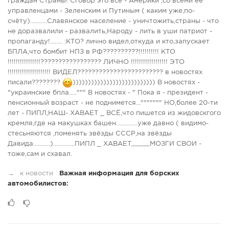
граждан Страны! Сговор это всё - Америки ,со всеми её
управленцами - Зеленским и Путиным ( каким уже,по-
счёту)...........Славянское население - уничтожить,страны - что
не доразвалили - развалить,Народу - лить в уши патриот -
пропаганду!........ :КТО? лично видел,откуда и кто,запускает
БПЛА,что бомбит НПЗ в РФ??????????!!!!!!!!!! КТО
!!!!!!!!!!!!!!!!????????????????? ЛИЧНО !!!!!!!!!!!!!!!!!! ЭТО
!!!!!!!!!!!!!!!!!!!!! ВИДЕЛ???????????????????????? в новостях
писали????????
))))))))))))))))))))))))))) В новостях -
"украинские бпла.....""" В новостях - " Пока я - президент -
пенсионный возраст - не поднимется...""""""" НО,более 20-ти
лет - ПИПЛ,НАШ- ХАВАЕТ _ ВСЁ,что пишется из жидовскгого
кремля,где на макушках башен..............уже давно ( видимо-
стесьняются ,поменять звёзды СССР,на звёзды
Давида...........)..............ПИПЛ _ ХАВАЕТ,,,,,,,,,,,,МОЗГИ СВОИ -
тоже,сам и схавал.
→
к новости
Важная информация для борских
автомобилистов: