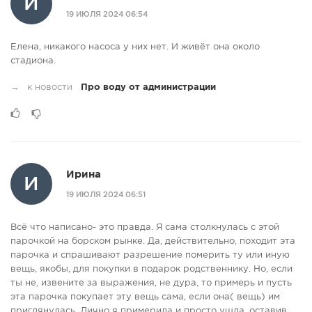
И
19 ИЮЛЯ 2024 06:54
Елена, никакого насоса у них нет. И живёт она около
стадиона.
→
к новости
Про воду от администрации
Ирина
И
19 ИЮЛЯ 2024 06:51
Всё что написано- это правда. Я сама столкнулась с этой
парочкой на борском рынке. Да, действительно, походит эта
парочка и спрашивают разрешение померить ту или иную
вещь, якобы, для покупки в подарок родственнику. Но, если
ты не, извените за выражения, не дура, то примерь и пусть
эта парочка покупает эту вещь сама, если она( вещь) им
приглянулась. Лично я примерила и просто ушла, оставив