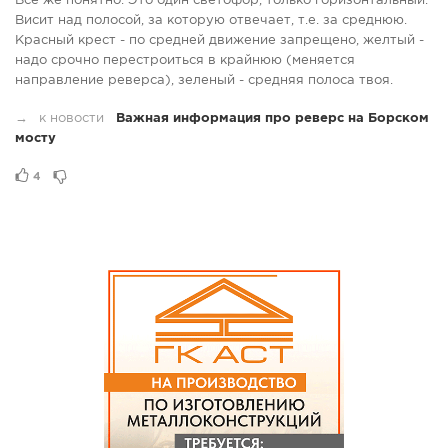
Всё же понятно. Это один светофор, только горизонтальный.
Висит над полосой, за которую отвечает, т.е. за среднюю.
Красный крест - по средней движение запрещено, желтый -
надо срочно перестроиться в крайнюю (меняется
направление реверса), зеленый - средняя полоса твоя.
→
к новости
Важная информация про реверс на Борском
мосту
4