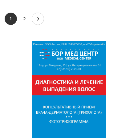
›
1
2