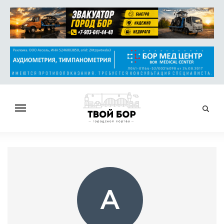
ГЛАВНАЯ
НОВОСТИ
СПРАВОЧНИК
ОБЪЯВЛЕНИЯ
А
РАБОТА
АФИША