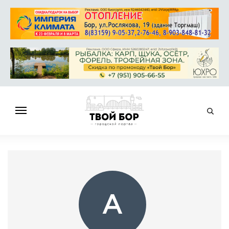
ГЛАВНАЯ
НОВОСТИ
СПРАВОЧНИК
ОБЪЯВЛЕНИЯ
А
РАБОТА
АФИША