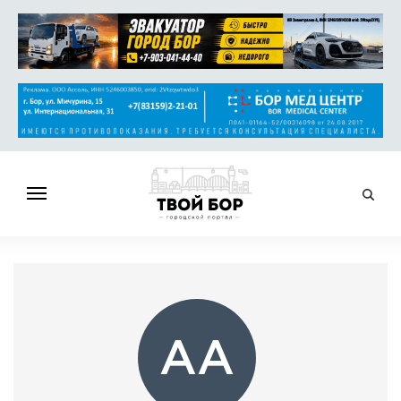
ГЛАВНАЯ
НОВОСТИ
СПРАВОЧНИК
ОБЪЯВЛЕНИЯ
AА
РАБОТА
АФИША