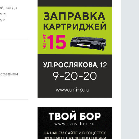
й, когда
ием
мум
в среднем