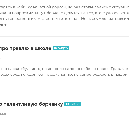
садясь в кабинку канатной дороги, не раз сталкивались с ситуацие
али вопросами. И тут борчане делятся на тех, кто с удовольств
 путешественникам, а есть и те, кто нет. Ноль осуждения, макси
ние.
про травлю в школе
ВИДЕО
0
ыло слова «буллинг», но явление само по себе не новое. Травля 
рсах среди студентов - к сожалению, не самое редкость в нашей
о талантливую борчанку
ВИДЕО
668