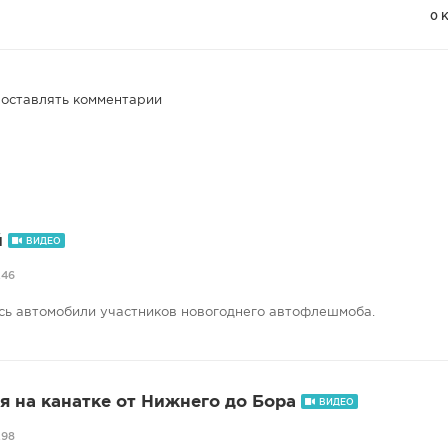
0 
 оставлять комментарии
й
ВИДЕО
246
сь автомобили участников новогоднего автофлешмоба.
я на канатке от Нижнего до Бора
ВИДЕО
298