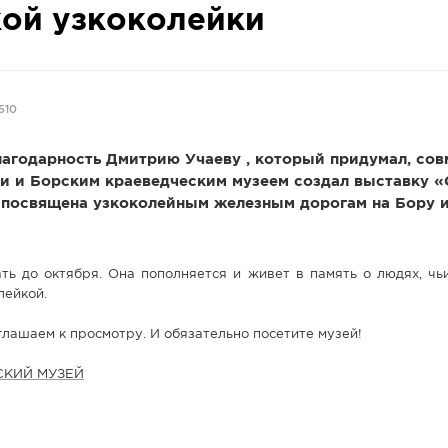
ой узкоколейки
510
лагодарность Дмитрию Учаеву , который придумал, сов
 и Борским краеведческим музеем создал выставку «С
 посвящена узкоколейным железным дорогам на Бору и 
ть до октября. Она пополняется и живет в память о людях, чь
лейкой.
глашаем к просмотру. И обязательно посетите музей!
СКИЙ МУЗЕЙ