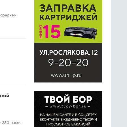
в среднем
тной
0-280 тысяч