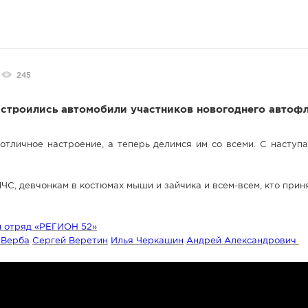
245
ыстроились автомобили участников новогоднего автоф
 отличное настроение, а теперь делимся им со всеми. С насту
ЧС, девчонкам в костюмах мыши и зайчика и всем-всем, кто прин
й отряд «РЕГИОН 52»
 Верба
Сергей Веретин
Илья Черкашин
Андрей Александрович