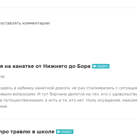
 оставлять комментарии
я на канатке от Нижнего до Бора
ВИДЕО
298
садясь в кабинку канатной дороги, не раз сталкивались с ситуацие
али вопросами. И тут борчане делятся на тех, кто с удовольств
 путешественникам, а есть и те, кто нет. Ноль осуждения, макси
ние.
про травлю в школе
ВИДЕО