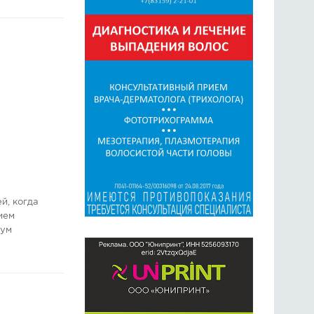
й, когда
ием
мум