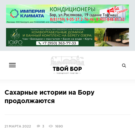
ГЛАВНАЯ
Сахарные истории на Бору
НОВОСТИ
продолжаются
СПРАВОЧНИК
ОБЪЯВЛЕНИЯ
РАБОТА
21 МАРТА 2022
3
1690
АФИША