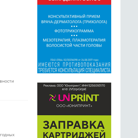
ивности
огодных