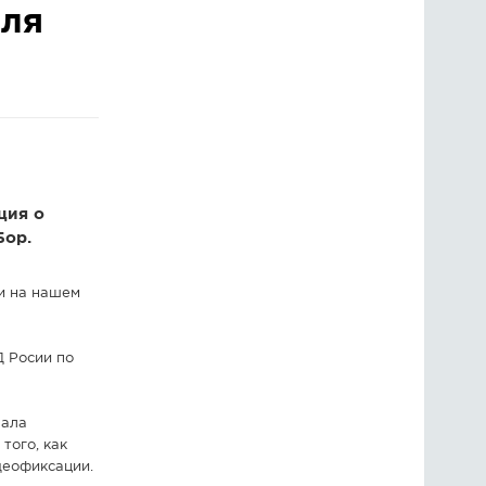
оля
ГОЛОСОВАНИЯ
ПРЕДЛОЖИТЬ НОВОСТЬ
ФОТО
ция о
Бор.
и на нашем
 Росии по
зала
того, как
деофиксации.