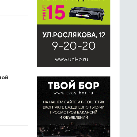
ной
 —