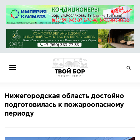
ГЛАВНАЯ
Нижегородская область достойно
НОВОСТИ
подготовилась к пожароопасному
СПРАВОЧНИК
периоду
ОБЪЯВЛЕНИЯ
РАБОТА
АФИША