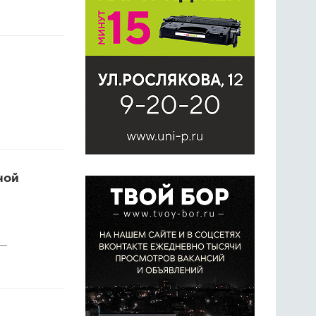
ной
 —