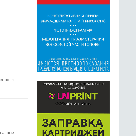
ивности
огодных