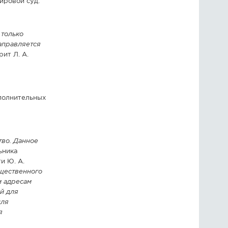
ировой суд.
 только
направляется
ит Л. А.
полнительных
тво. Данное
ьника
и Ю. А.
ущественного
м адресам
ей для
для
я