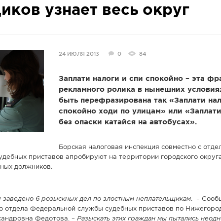
иков узнает весь округ
24 ИЮЛЯ 2013
0
84
Заплати налоги и спи спокойно – эта фр
рекламного ролика в нынешних условия
быть перефразирована так «Заплати нал
спокойно ходи по улицам» или «Заплати
без опаски катайся на автобусах».
Борская налоговая инспекция совместно с отде
дебных приставов апробируют на территории городского округ
тных должников.
 заведено 6 розыскных дел по злостным неплательщикам
. – Сооб
о отдела Федеральной службы судебных приставов по Нижегоро
сандровна Федотова. –
Разыскать этих граждан мы пытались неодн