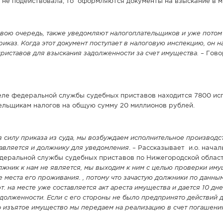
а не подействовала, то оформляются документы на взыскание в м
свою очередь, также уведомляют налогоплательщиков и уже потом
иказ. Когда этот документ поступает в налоговую инспекцию, он 
риставов для взыскания задолженности за счет имущества.
– Говор
еле федеральной службы судебных приставов находится 7800 ис
ельщикам налогов на общую сумму 20 миллионов рублей.
в силу приказа из суда, мы возбуждаем исполнительное производс
авляется и должнику для уведомления
. – Рассказывает и.о. начал
деральной службы судебных приставов по Нижегородской област
лжник к нам не является, мы выходим к ним с целью проверки им
 места его проживания. , потому что зачастую должники по данны
. на месте уже составляется акт ареста имущества и дается 10 дн
долженности. Если с его стороны не было предпринято действий 
то изъятое имущество мы передаем на реализацию в счет погашени