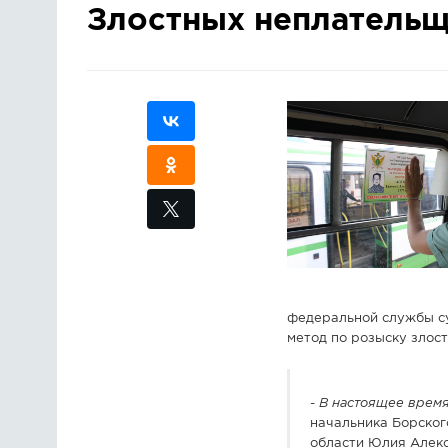
Злостных неплательщ
федеральной службы су
метод по розыску злос
-
В настоящее время
начальника Борског
области Юлия Алек