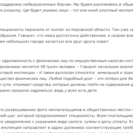
 поддержку небезразличных борчан. Мы будем расклеивать в общ
о розыску, где будет указано лицо – тот или иной злостный неплат
специалисты переняли от коллег из Кировской области. Там уже «
разом. Говорят, что мера достаточно действенная, и скорее все
шем небольшом городе зачастую все друг друга знают.
 задолженность с физических лиц по имущественным налогам сост
должниках числятся 58 тысяч человек.
– Говорит начальник анали
оговой инспекции –
К таким выплатам относятся земельный и тра
ущество физических лиц. Любой подобный долг – это потери для б
 сути, отнимают средства, которые должны пойти на содержание д
ужно серьезно задуматься, ведь у всех есть дети.
 по развешиванию фото неплательщиков в общественных местах
дний шаг, который предпринимают специалисты. Всем плательщик
я уведомления с указанием вида налога, суммы и даты уплаты. Е
я инспекция направляет в адрес должника соответствующее треб