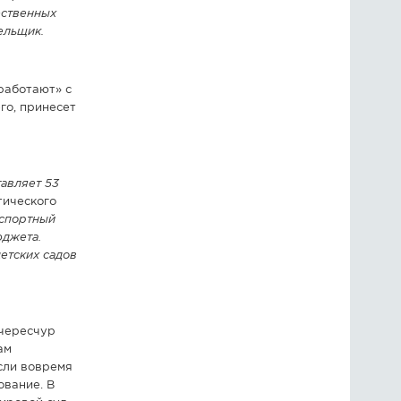
ественных
ельщик.
работают» с
го, принесет
авляет 53
тического
нспортный
юджета.
етских садов
 чересчур
ам
сли вовремя
ование. В