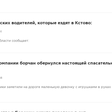
ких водителей, которые ездят в Кстово:
01
бласти сообщает:
компании борчан обернулся настоящей спасатель
88
ники заметили на дороге маленькую девочку с игрушками в руках