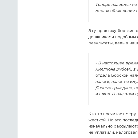
Теперь надеемся на
местах объявления п
Эту практику борские 
должниками подобным об
результаты, ведь в на
-
В настоящее время
миллиона рублей, в 
отдела Борской нал
налоги, налог на им
Данные граждане, по
и школ. И над этим н
Кто-то посчитает меру
жесткой. Но это после
изначально рассылаютс
не уплатили, налогова