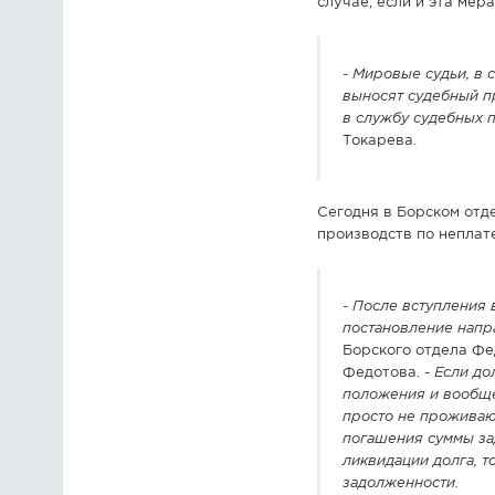
случае, если и эта мер
-
Мировые судьи, в 
выносят судебный пр
в службу судебных п
Токарева.
Сегодня в Борском отд
производств по неплат
-
После вступления 
постановление напр
Борского отдела Фе
Федотова. -
Если до
положения и вообще
просто не проживают
погашения суммы за
ликвидации долга, 
задолженности.