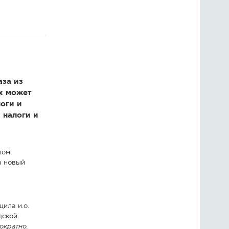
ГОЛОСОВАНИЯ
ПРЕДЛОЖИТЬ НОВОСТЬ
ФОТО
аза из
х может
оги и
 налоги и
лом
а новый
щила и.о.
дской
ократно.