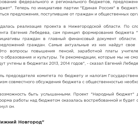
ования федерального и регионального бюджетов, предложен
джет". Теперь по инициативе партии "Единая Россия" в бюджет
ться предложения, поступившие от граждан и общественных орг
далась реализация проекта в Нижегородской области. По сл
ента Евгения Лебедева, сам принцип формирования бюджета "
ициативы граждан в главный финансовый документ области.
редложений граждан. Самые актуальные из них найдут свое
Это вопросы повышения пенсий, заработной платы учителе
о образования и культуры. Те рекомендации, которые мы не см
дут учтены в бюджетах 2013, 2014 годов", - сказал Евгений Лебеде
ель председателя комитета по бюджету и налогам Государстве
изм совместного обсуждения бюджета с общественностью необх
возможность быть услышанными. Проект "Народный бюджет" 
форма работы над бюджетом оказалась востребованной и будет 
нул он.
Нижний Новгород"