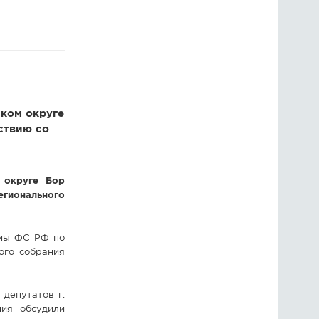
ГОЛОСОВАНИЯ
ПРЕДЛОЖИТЬ НОВОСТЬ
ФОТО
ком округе
ствию со
 округе Бор
егионального
умы ФС РФ по
ого собрания
депутатов г.
ния обсудили