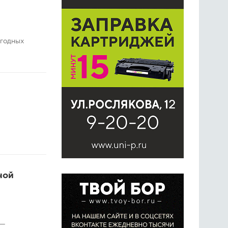
огодных
ной
 —