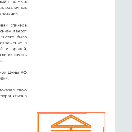
ный в рамках
ах различных
анизаций.
овам спикера
снизу вверх"
 "Всего было
 отражение в
й и врачей,
огли включить
в.
нной Думы РФ
одим.
доказал свою
сохраняться в