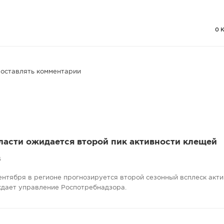
0 
 оставлять комментарии
ласти ожидается второй пик активности клещей
6
сентября в регионе прогнозируется второй сезонный всплеск акт
ждает управление Роспотребнадзора.