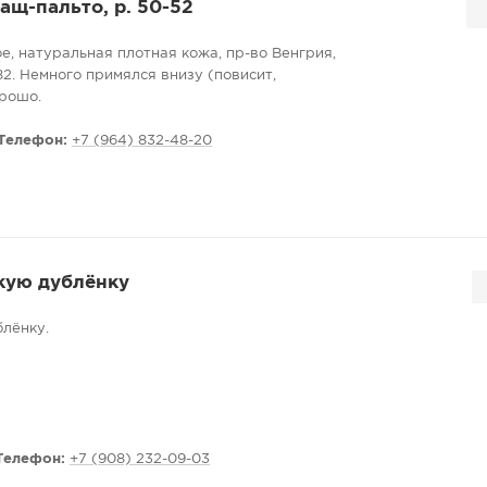
щ-пальто, р. 50-52
е, натуральная плотная кожа, пр-во Венгрия,
82. Немного примялся внизу (повисит,
орошо.
Телефон:
+7 (964) 832-48-20
кую дублёнку
лёнку.
Телефон:
+7 (908) 232-09-03