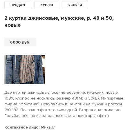
ПРОДАМ
КУПЛЮ
УСЛУГИ
СПРАВКА
КАМЕРЫ
2 куртки джинсовые, мужские, р. 48 и 50,
новые
КОНКУРСЫ
СТАТЬИ
6000 руб.
ГОЛОСОВАНИЯ
ПРЕДЛОЖИТЬ НОВОСТЬ
ФОТО
Две куртки джинсовые, осенне-весенние, мужских, новые,
100% хлопок, не носились, размер 48(М) и 50(L). Импортные,
фирма "Монтана". Покупались в Венгрии на мужчин ростом
180-182. Показано фото только одной. Вторая аналогичная.
Голубая вся, но из-за разного света некоторые фото
кажутся сероватыми. Куртки смотрятся красиво, теплые.
Два боковых кармана и один внутренний.
Контактное лицо:
Михаил