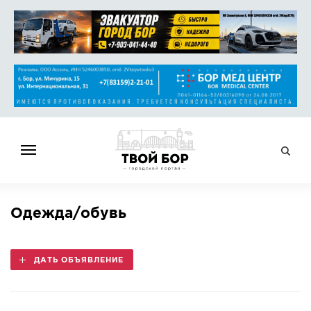
ГЛАВНАЯ
Одежда/обувь
НОВОСТИ
СПРАВОЧНИК
ДАТЬ ОБЪЯВЛЕНИЕ
ОБЪЯВЛЕНИЯ
РАБОТА
АФИША