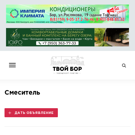
ГЛАВНАЯ
Смеситель
НОВОСТИ
СПРАВОЧНИК
ДАТЬ ОБЪЯВЛЕНИЕ
ОБЪЯВЛЕНИЯ
РАБОТА
АФИША