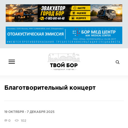
ГЛАВНАЯ
Благотворительный концерт
НОВОСТИ
СПРАВОЧНИК
ОБЪЯВЛЕНИЯ
19 ОКТЯБРЯ - 7 ДЕКАБРЯ 2025
РАБОТА
0
102
АФИША