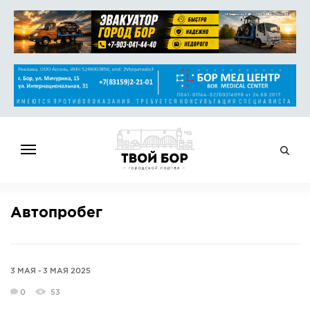
ГЛАВНАЯ
Автопробег
НОВОСТИ
СПРАВОЧНИК
ОБЪЯВЛЕНИЯ
3 МАЯ - 3 МАЯ 2025
РАБОТА
0
53
АФИША