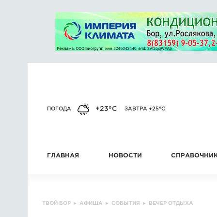
+23°C
ПОГОДА
ЗАВТРА +25°C
ГЛАВНАЯ
НОВОСТИ
СПРАВОЧНИ
ТВОЙ БОР
▸
АФИША
▸
СОБЫТИЯ
▸
ВЕЧЕР ОТДЫХА