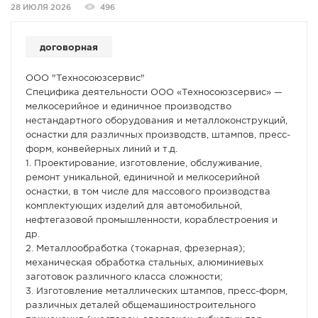
28 ИЮЛЯ 2026
496
СПРАВКА
КАМЕРЫ
договорная
КОНКУРСЫ
ООО "Техносоюзсервис"
СТАТЬИ
Специфика деятельности ООО «Техносоюзсервис» —
мелкосерийное и единичное производство
ГОЛОСОВАНИЯ
нестандартного оборудования и металлоконструкций,
ПРЕДЛОЖИТЬ НОВОСТЬ
оснастки для различных производств, штампов, пресс-
форм, конвейерных линий и т.д.
ФОТО
1. Проектирование, изготовление, обслуживание,
ремонт уникальной, единичной и мелкосерийной
оснастки, в том числе для массового производства
комплектующих изделий для автомобильной,
нефтегазовой промышленности, кораблестроения и
др.
2. Металлообработка (токарная, фрезерная);
механическая обработка стальных, алюминиевых
заготовок различного класса сложности;
3. Изготовление металлических штампов, пресс-форм,
различных деталей общемашиностроительного