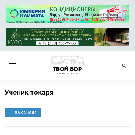
ГЛАВНАЯ
Ученик токаря
НОВОСТИ
СПРАВОЧНИК
ВАКАНСИЯ
ОБЪЯВЛЕНИЯ
РАБОТА
АФИША