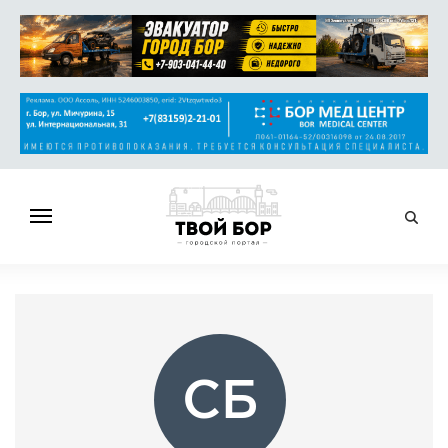
ГЛАВНАЯ
НОВОСТИ
СПРАВОЧНИК
ОБЪЯВЛЕНИЯ
СБ
РАБОТА
АФИША