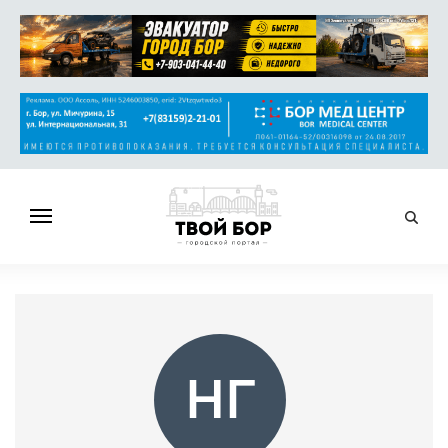
ГЛАВНАЯ
НОВОСТИ
СПРАВОЧНИК
ОБЪЯВЛЕНИЯ
НГ
РАБОТА
АФИША