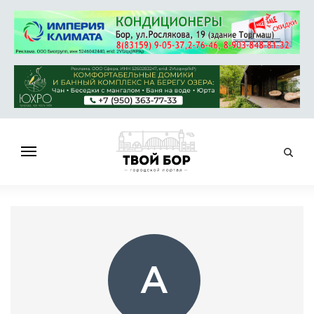
ГЛАВНАЯ
НОВОСТИ
СПРАВОЧНИК
ОБЪЯВЛЕНИЯ
A
РАБОТА
АФИША