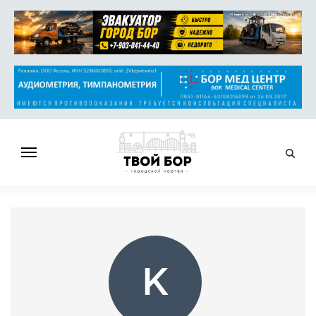
ГЛАВНАЯ
НОВОСТИ
СПРАВОЧНИК
ОБЪЯВЛЕНИЯ
K
РАБОТА
АФИША