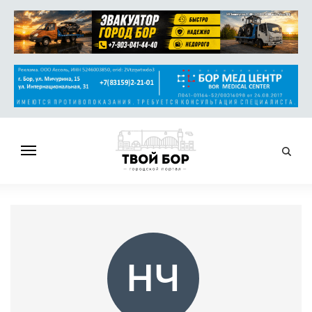
ГЛАВНАЯ
НОВОСТИ
СПРАВОЧНИК
ОБЪЯВЛЕНИЯ
НЧ
РАБОТА
АФИША