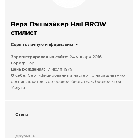
СПРАВКА
КАМЕРЫ
Вера Лэшмэйкер Hail BROW
КОНКУРСЫ
стилист
СТАТЬИ
Скрыть личную информацию
ГОЛОСОВАНИЯ
ПРЕДЛОЖИТЬ НОВОСТЬ
Зарегистрирован на сайте:
24 января 2016
Город:
Бор
ФОТО
День рождения:
17 июля 1979
О себе:
Сертифицированный мастер по наращиванию
ресниц,архитектуре бровей, биотатуаж бровей хной.
Услуги:
Стена
Друзья
6