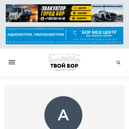
ГЛАВНАЯ
НОВОСТИ
СПРАВОЧНИК
ОБЪЯВЛЕНИЯ
А
РАБОТА
АФИША