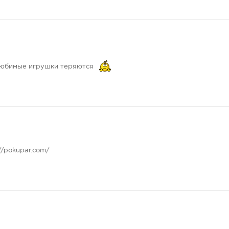
 любимые игрушки теряются
//pokupar.com/