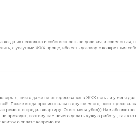
 а когда их несколько и собственность не долевая, а совместная, н
елить, с услугами ЖКХ проще, ибо есть договор с конкретным соб
поверьте, никто даже не интересовался в ЖКХ есть ли у меня дол
 всё!. Позже когда прописывался в другое место, поинтересовалс
 кап.ремонт и продал квартиру. Ответ меня убил)) Нам абсолютно
не проходит, поэтому нам нечего делать чужую работу , так что 
т квиток о оплате капремонта!