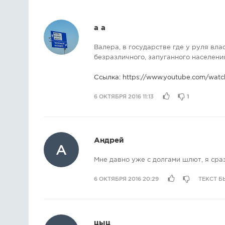
a a
Валера, в государстве где у руля вла
безразличного, запуганного населени
Ссылка:
https://www.youtube.com/wat
6 ОКТЯБРЯ 2016 11:13
1
Андрей
А
Мне давно уже с долгами шлют, я сра
6 ОКТЯБРЯ 2016 20:29
ТЕКСТ Б
цыц