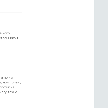
а кого
ственником.
ги по кап
я, мол почему
 пофиг на
могу точно