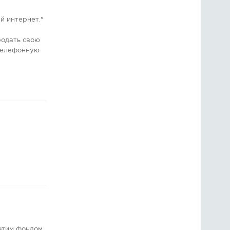
й интернет."
родать свою
 телефонную
 этим фондом