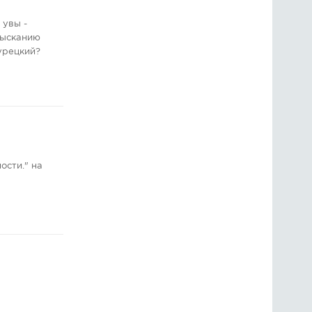
 увы -
зысканию
урецкий?
ости." на