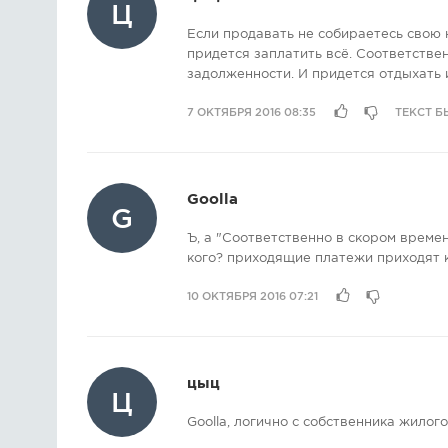
Ц
Если продавать не собираетесь свою н
придется заплатить всё. Соответстве
задолженности. И придется отдыхать 
7 ОКТЯБРЯ 2016 08:35
ТЕКСТ Б
Goolla
G
Ъ, а "Соответственно в скором време
кого? приходящие платежи приходят к
10 ОКТЯБРЯ 2016 07:21
цыц
Ц
Goolla, логично с собственника жило