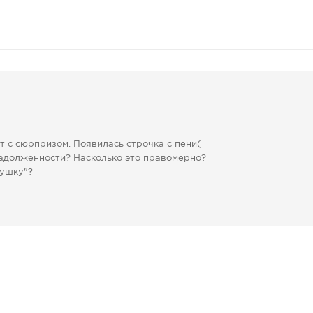
 с сюрпризом. Появилась строчка с пени(
задолженности? Насколько это правомерно?
мушку"?