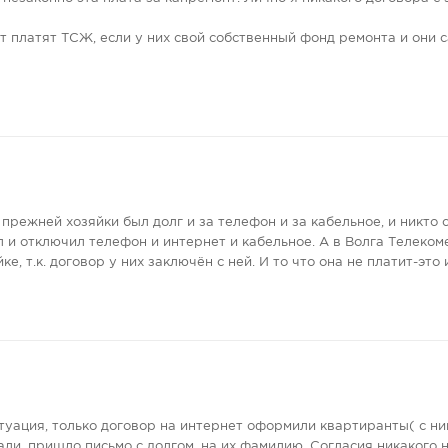
от платят ТСЖ, если у них свой собственный фонд ремонта и они 
 прежней хозяйки был долг и за телефон и за кабельное, и никто 
л и отключил телефон и интернет и кабельное. А в Волга Телеком
е, т.к. договор у них заключён с ней. И то что она не платит-это 
итуация, только договор на интернет оформили квартиранты( с н
али, пришло письмо с долгом, на их фамилию. Согласия никакого 