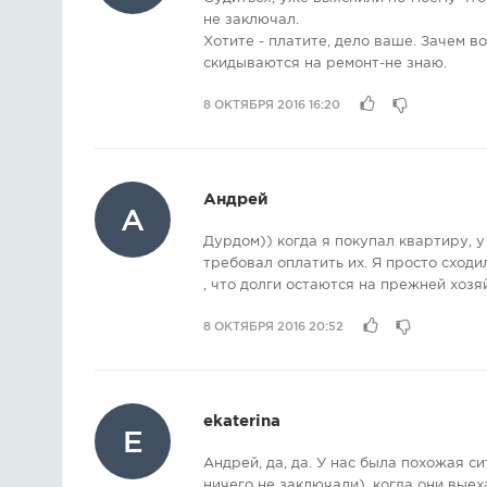
не заключал.
Хотите - платите, дело ваше. Зачем в
скидываются на ремонт-не знаю.
8 ОКТЯБРЯ 2016 16:20
Андрей
А
Дурдом)) когда я покупал квартиру, у
требовал оплатить их. Я просто сходи
, что долги остаются на прежней хозяйк
8 ОКТЯБРЯ 2016 20:52
ekaterina
E
Андрей, да, да. У нас была похожая с
ничего не заключали), когда они выех