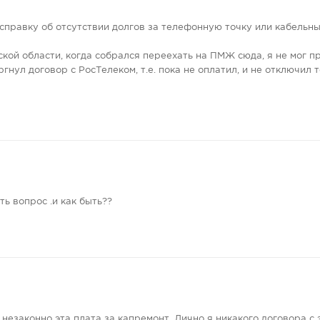
 справку об отсутствии долгов за телефонную точку или кабельны
ской области, когда собрался переехать на ПМЖ сюда, я не мог п
гнул договор с РосТелеком, т.е. пока не оплатил, и не отключил
ь вопрос .и как быть??
 незаконно эта плата за капремонт. Лично я никакого договора с