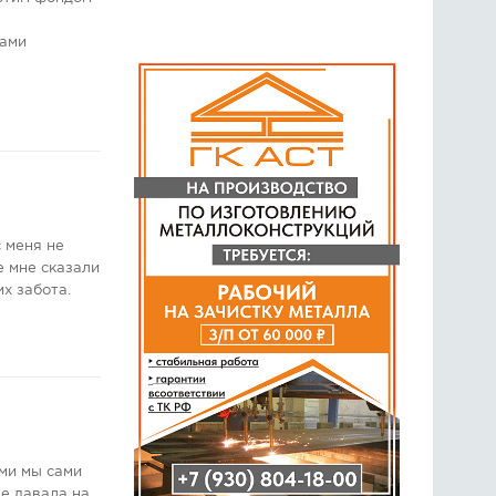
сами
с меня не
е мне сказали
их забота.
ими мы сами
не давала на