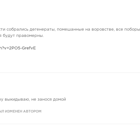
сти собрались дегенераты, помешанные на воровстве, все поборы 
я будут правомерны.
ch?v=2PO5-GrefvE
зу выкидываю, не занося домой
ЫЛ ИЗМЕНЕН АВТОРОМ