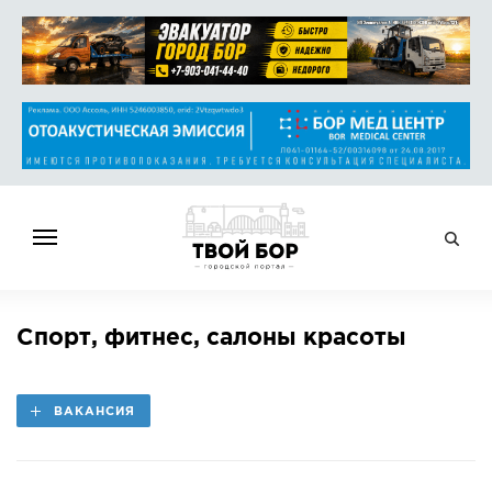
ГЛАВНАЯ
Спорт, фитнес, салоны красоты
НОВОСТИ
СПРАВОЧНИК
ВАКАНСИЯ
ОБЪЯВЛЕНИЯ
РАБОТА
АФИША