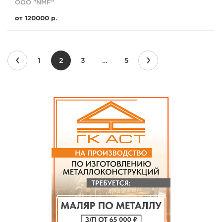
ООО "NMF"
от 120000 р.
‹
›
1
2
3
…
5