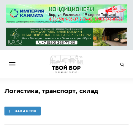
ГЛАВНАЯ
Логистика, транспорт, склад
НОВОСТИ
СПРАВОЧНИК
ВАКАНСИЯ
ОБЪЯВЛЕНИЯ
РАБОТА
АФИША