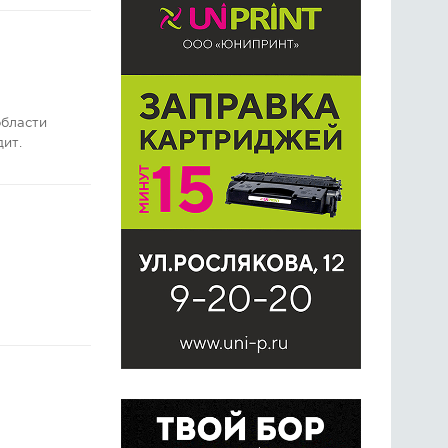
области
дит.