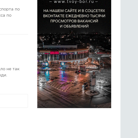
спорта по
сса по
ло не так
жди.