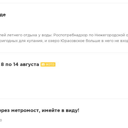
де
лей летнего отдыха у воды: Роспотребнадзор по Нижегородской 
ригодных для купания, и озеро Юрасовское больше в него не вхо
8 по 14 августа
ФОТО
ерез метромост, имейте в виду!
60