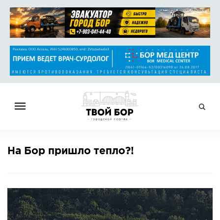
ГЛАВНАЯ
На Бор пришло тепло?!
НОВОСТИ
СПРАВОЧНИК
ОБЪЯВЛЕНИЯ
РАБОТА
АФИША