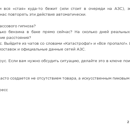
 вся «стая» куда-то бежит (или стоит в очереди на АЗС), 
нас повторять эти действия автоматически.
ассового гипноза?
олько бензина в баке прямо сейчас? На сколько дней реальных
шие расстояния?
с. Выйдите из чатов со словами «Катастрофа!» и «Все пропало!».
поставок и официальные данные сетей АЗС.
рус. Если вам нужно обсудить ситуацию, делайте это в ключе по
асто создается не отсутствием товара, а искусственным пиковым
ресс
2