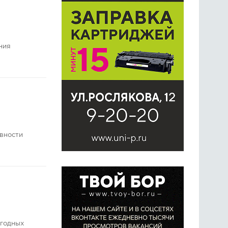
ния
ивности
огодных