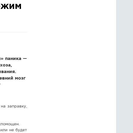
ежим
ГОЛОСОВАНИЯ
ПРЕДЛОЖИТЬ НОВОСТЬ
ФОТО
я» паника —
хоза,
вания.
евний мозг
т
на заправку,
еспомощен.
 или не будет