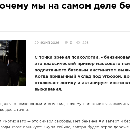
почему мы на самом деле б
29 ИЮНЯ 2026
3
226
С точки зрения психологии, «бензинова
это классический пример массового пси
подпитанного базовым инстинктом выжи
Когда привычный уклад под угрозой, др
отключает логику и активирует инстинк
выживания.
ался с психологами и выяснил, почему нам хочется заскочить 
ке достаточно:
 многих авто — это символ свободы. Нет бензина = я заперт и б
оды. Мозг паникует: «Купи сейчас, завтра будет втрое дороже