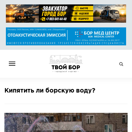
ГЛАВНАЯ
Кипятить ли борскую воду?
НОВОСТИ
СПРАВОЧНИК
ОБЪЯВЛЕНИЯ
РАБОТА
АФИША