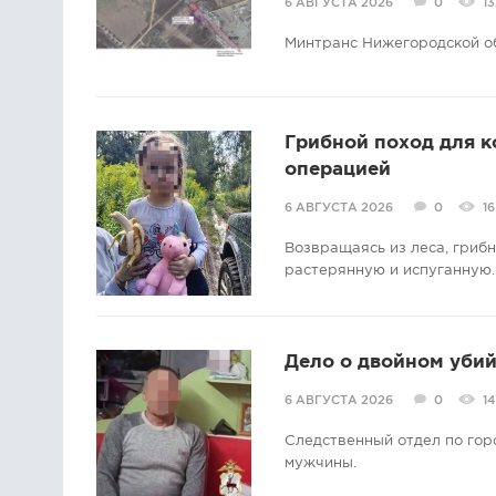
6 АВГУСТА 2026
0
13
Минтранс Нижегородской о
Грибной поход для 
операцией
6 АВГУСТА 2026
0
16
Возвращаясь из леса, гриб
растерянную и испуганную.
Дело о двойном убий
6 АВГУСТА 2026
0
14
Следственный отдел по гор
мужчины.