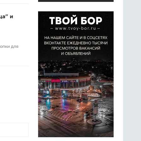
ца" и
опки для