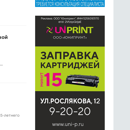
ной
 —
5-летнего