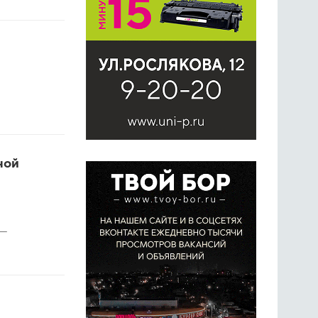
ной
 —