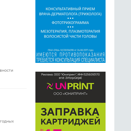
ивности
огодных