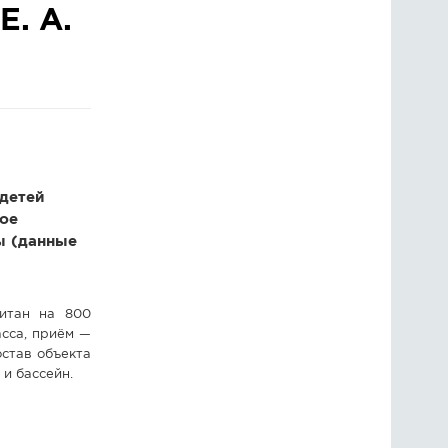
Е. А.
ГОЛОСОВАНИЯ
ПРЕДЛОЖИТЬ НОВОСТЬ
ФОТО
детей
ное
ы (данные
читан на 800
асса, приём —
остав объекта
 и бассейн.