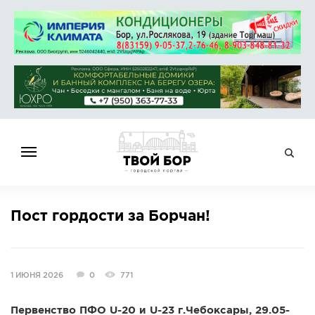
ГЛАВНАЯ
Пост гордости за Борчан!
НОВОСТИ
СПРАВОЧНИК
ОБЪЯВЛЕНИЯ
1 ИЮНЯ 2026
0
771
РАБОТА
АФИША
Первенство ПФО U-20 и U-23 г.Чебоксары, 29.05-