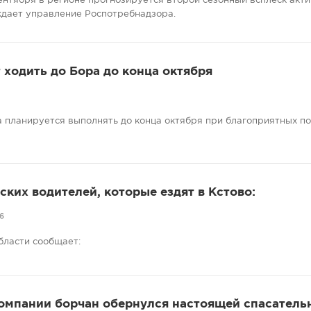
сентября в регионе прогнозируется второй сезонный всплеск акт
ждает управление Роспотребнадзора.
ходить до Бора до конца октября
 планируется выполнять до конца октября при благоприятных п
ких водителей, которые ездят в Кстово:
6
бласти сообщает:
компании борчан обернулся настоящей спасатель