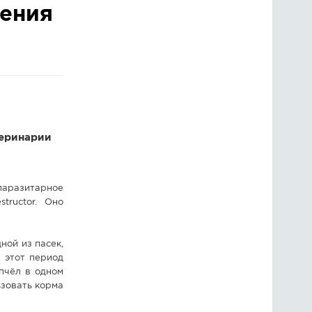
чения
ГОЛОСОВАНИЯ
ПРЕДЛОЖИТЬ НОВОСТЬ
ФОТО
теринарии
разитарное
tructor. Оно
ной из пасек,
 этот период
пчёл в одном
ьзовать корма