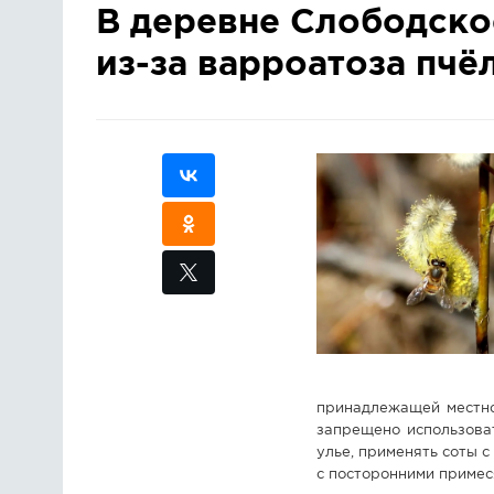
В деревне Слободско
из-за варроатоза пчё
принадлежащей местно
запрещено использова
улье, применять соты 
с посторонними примес