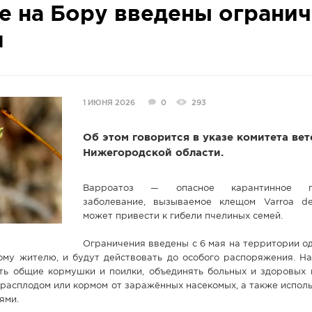
е на Бору введены ограни
л
1 ИЮНЯ 2026
0
293
Об этом говорится в указе комитета ве
Нижегородской области.
Варроатоз — опасное карантинное па
заболевание, вызываемое клещом Varroa des
может привести к гибели пчелиных семей.
Ограничения введены с 6 мая на территории од
му жителю, и будут действовать до особого распоряжения. На
ть общие кормушки и поилки, объединять больных и здоровых 
с расплодом или кормом от заражённых насекомых, а также испол
ями.