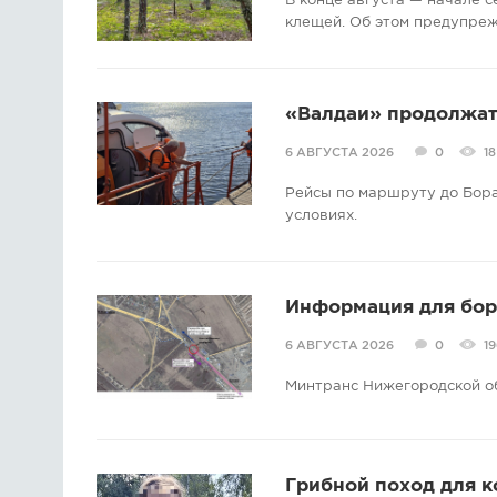
В конце августа — начале 
клещей. Об этом предупре
«Валдаи» продолжат 
6 АВГУСТА 2026
0
18
Рейсы по маршруту до Бора
условиях.
Информация для борс
6 АВГУСТА 2026
0
19
Минтранс Нижегородской о
Грибной поход для 