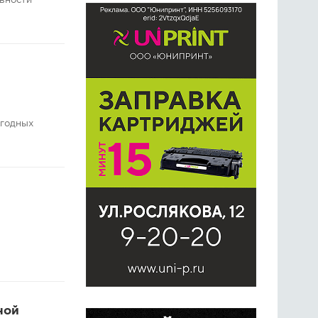
ивности
огодных
ной