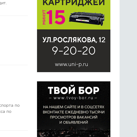
дит.
спорта по
сса по