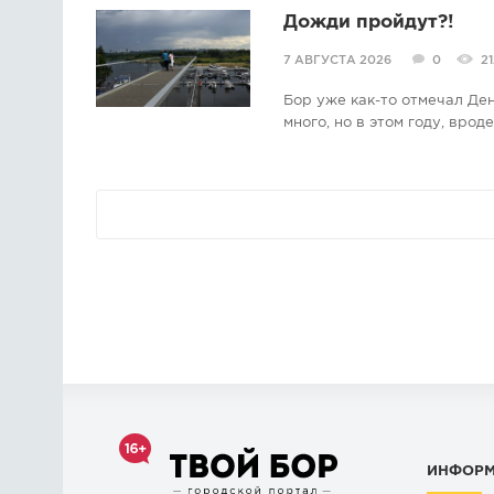
Дожди пройдут?!
7 АВГУСТА 2026
0
21
Бор уже как-то отмечал Де
много, но в этом году, врод
ИНФОР