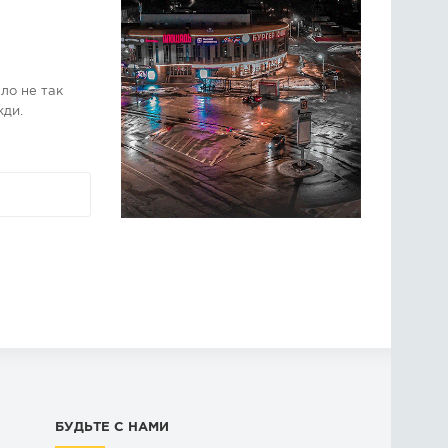
ло не так
жди.
БУДЬТЕ С НАМИ