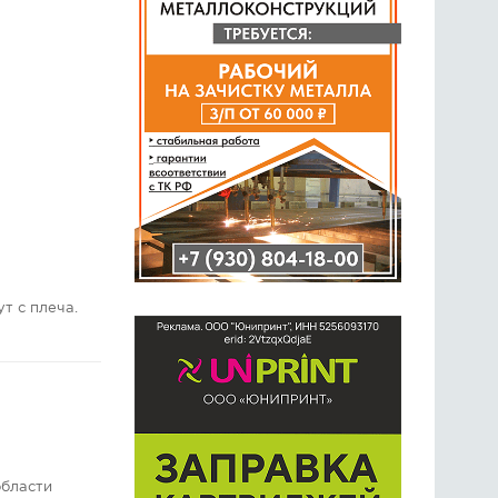
т с плеча.
области