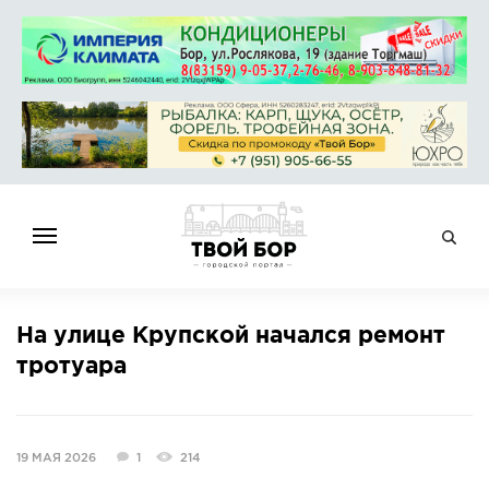
ГЛАВНАЯ
На улице Крупской начался ремонт
НОВОСТИ
тротуара
СПРАВОЧНИК
ОБЪЯВЛЕНИЯ
РАБОТА
19 МАЯ 2026
1
214
АФИША