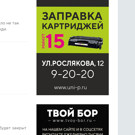
ло не так
жди.
будет закрыт