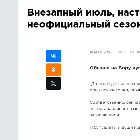
Внезапный июль, наст
неофициальный сезон
19 МАЯ 2026
1
1
Обычно на Бору куп
До этого дня специали
рода показателям, пля
Соответственно, сейчас
не останавливает сме
загорающими.
П.С. туалеты и души по