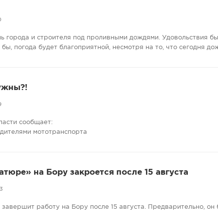
0
нь города и строителя под проливными дождями. Удовольствия бы
е бы, погода будет благоприятной, несмотря на то, что сегодня до
ужны?!
9
ласти сообщает:
одителями мототранспорта
атюре» на Бору закроется после 15 августа
3
завершит работу на Бору после 15 августа. Предварительно, он 