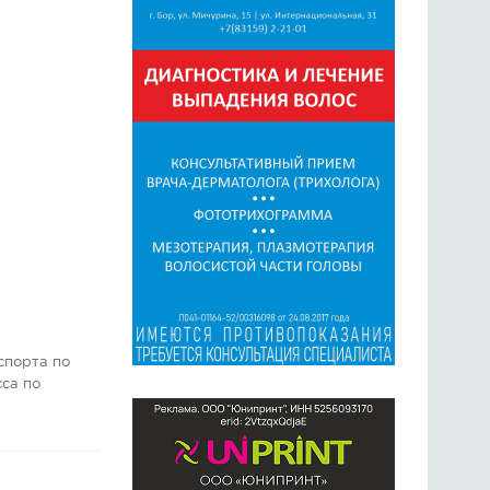
спорта по
сса по