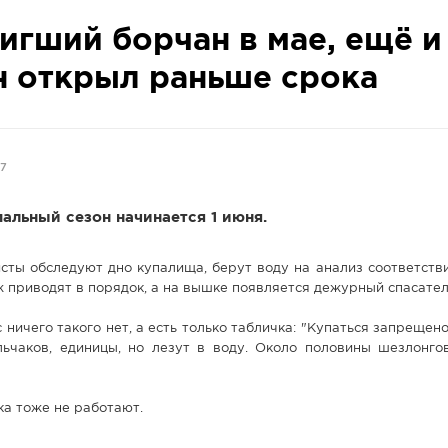
игший борчан в мае, ещё и
 открыл раньше срока
67
альный сезон начинается 1 июня.
сты обследуют дно купалища, берут воду на анализ соответств
ж приводят в порядок, а на вышке появляется дежурный спасател
 ничего такого нет, а есть только табличка: "Купаться запрещено
льчаков, единицы, но лезут в воду. Около половины шезлонго
ка тоже не работают.