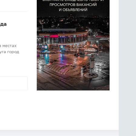
ода
в местах
уга город