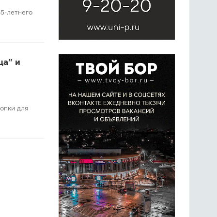
5-летнего
ца" и
опки для