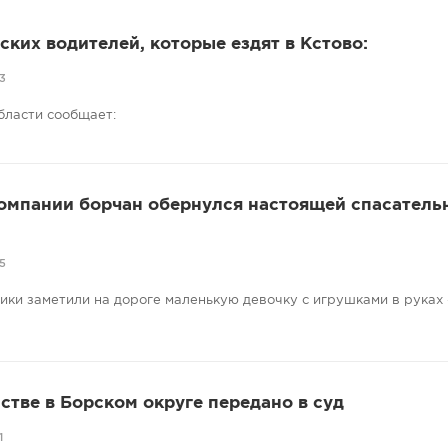
ких водителей, которые ездят в Кстово:
3
бласти сообщает:
компании борчан обернулся настоящей спасатель
5
ники заметили на дороге маленькую девочку с игрушками в руках
стве в Борском округе передано в суд
1