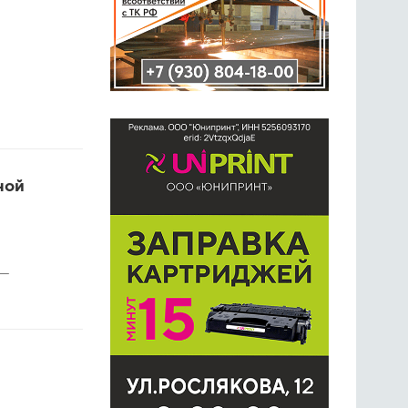
ной
 —