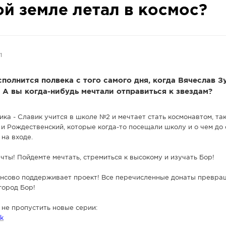
й земле летал в космос?
1
сполнится полвека с того самого дня, когда Вячеслав З
! А вы когда-нибудь мечтали отправиться к звездам?
ка - Славик учится в школе №2 и мечтает стать космонавтом, та
 и Рождественский, которые когда-то посещали школу и о чем до 
на входе.
чты! Пойдемте мечтать, стремиться к высокому и изучать Бор!
ансово поддерживает проект! Все перечисленные донаты превра
город Бор!
 не пропустить новые серии:
ik