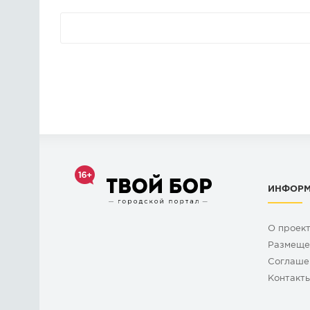
ИНФОР
О проек
Размеще
Cоглаше
Контакт