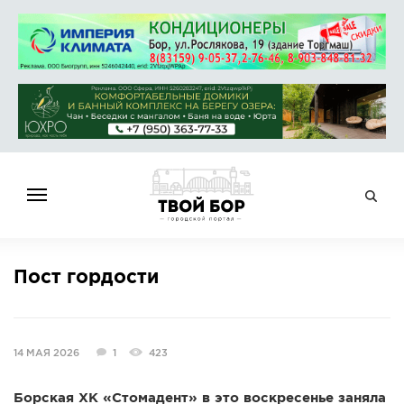
ГЛАВНАЯ
Пост гордости
НОВОСТИ
СПРАВОЧНИК
ОБЪЯВЛЕНИЯ
14 МАЯ 2026
1
423
РАБОТА
АФИША
Борская ХК «Стомадент» в это воскресенье заняла